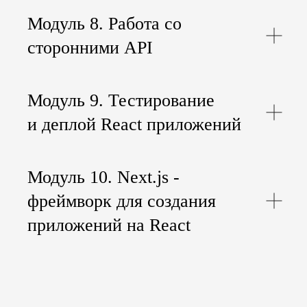
Модуль 8. Работа со
сторонними API
Модуль 9. Тестирование
и деплой React приложений
Курс "React: фронтенд-
разработчик"
Модуль 10. Next.js -
Дистанционное обучение
фреймворк для создания
Удостоверение о повышении
приложений на React
квалификации
Возможен налоговый
вычет